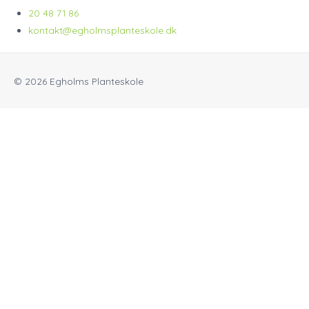
20 48 71 86
kontakt@egholmsplanteskole.dk
© 2026
Egholms Planteskole